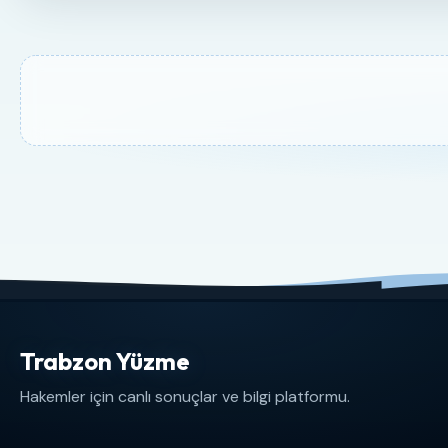
Trabzon Yüzme
Hakemler için canlı sonuçlar ve bilgi platformu.