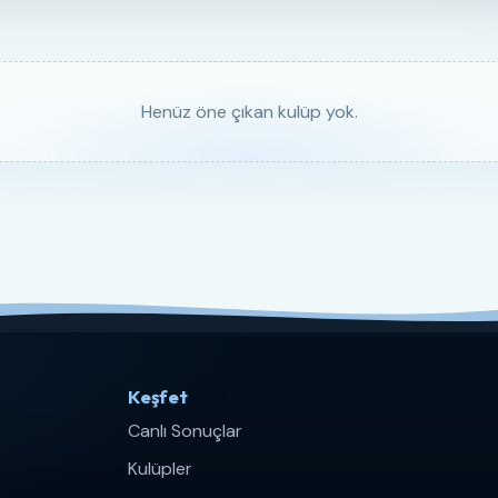
Henüz öne çıkan kulüp yok.
Keşfet
Canlı Sonuçlar
Kulüpler